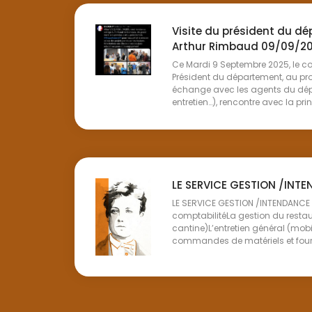
Visite du président du d
Arthur Rimbaud 09/09/2
Ce Mardi 9 Septembre 2025, le col
Président du département, au p
échange avec les agents du dép
entretien…), rencontre avec la princ
LE SERVICE GESTION /INT
LE SERVICE GESTION /INTENDANCE 
comptabilitéLa gestion du restau
cantine)L’entretien général (mobil
commandes de matériels et fourni