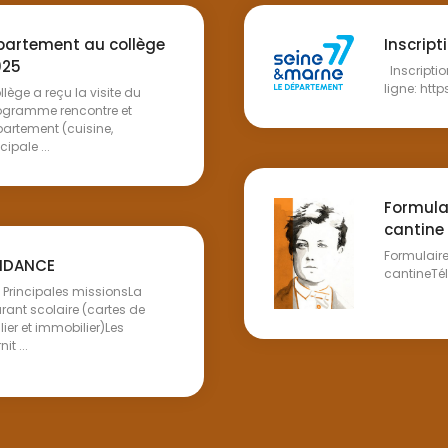
épartement au collège
Inscript
025
Inscripti
ligne: htt
lège a reçu la visite du
rogramme rencontre et
artement (cuisine,
ipale ...
Formulai
cantine
Formulaire
ENDANCE
cantineTél
Principales missionsLa
rant scolaire (cartes de
ier et immobilier)Les
t ...