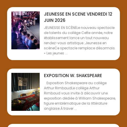
JEUNESSE EN SCENE VENDREDI 12
JUIN 2026
JEUNESSE EN SCÈNELe nouveau spectacle
de talents du collège Cette année, notre
établissement lance un tout nouveau
rendez-vous artistique :Jeunesse en
scèneCe spectacle remplace désormais
« Les jeunes ...
EXPOSITION W. SHAKSPEARE
Exposition Shakespeare au collège
Arthur RimbaudLe collège Arthur
Rimbaud vous invite à découvrir une
exposition dédiée à William Shakespeare,
figure emblématique de la littérature
anglaise.À traver ...