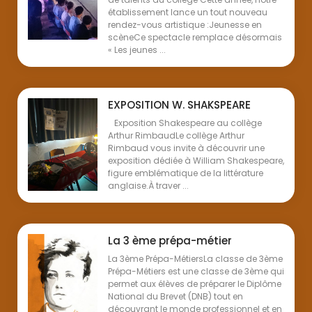
établissement lance un tout nouveau
rendez-vous artistique :Jeunesse en
scèneCe spectacle remplace désormais
« Les jeunes ...
EXPOSITION W. SHAKSPEARE
Exposition Shakespeare au collège
Arthur RimbaudLe collège Arthur
Rimbaud vous invite à découvrir une
exposition dédiée à William Shakespeare,
figure emblématique de la littérature
anglaise.À traver ...
La 3 ème prépa-métier
La 3ème Prépa-MétiersLa classe de 3ème
Prépa-Métiers est une classe de 3ème qui
permet aux élèves de préparer le Diplôme
National du Brevet (DNB) tout en
découvrant le monde professionnel et en