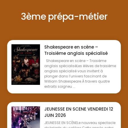
3ème prépa-métier
Shakespeare en scène –
Troisième anglais spécialisé
Shakespeare en scène – Troisième
anglais spécialiséLes élèves de troisième
anglais spécialisé vous invitent à
plonger dans l’univers fascinant de
William Shakespeare.À travers quatre
extraits soigneu ...
JEUNESSE EN SCENE VENDREDI 12
JUIN 2026
JEUNESSE EN SCÈNELe nouveau spectacle
de talents du collège Cette année, notre