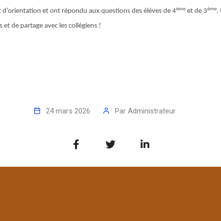
ème
ème
t d’orientation et ont répondu aux questions des élèves de 4
et de 3
.
et de partage avec les collégiens !
24 mars 2026
Par
Administrateur