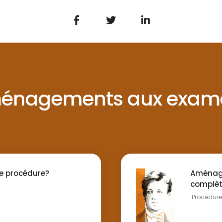
énagements aux exam
e procédure?
Aménag
complè
Procédure 