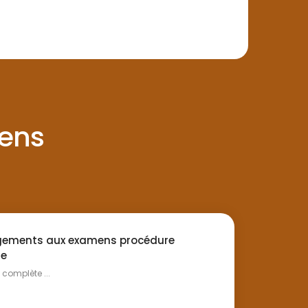
ens
ements aux examens procédure
te
complète ...