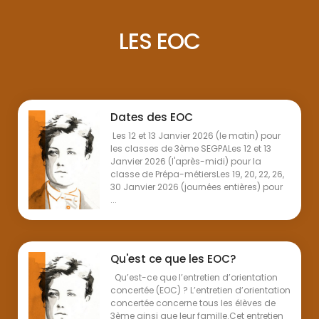
LES EOC
Dates des EOC
Les 12 et 13 Janvier 2026 (le matin) pour
les classes de 3ème SEGPALes 12 et 13
Janvier 2026 (l'après-midi) pour la
classe de Prépa-métiersLes 19, 20, 22, 26,
30 Janvier 2026 (journées entières) pour
...
Qu'est ce que les EOC?
Qu’est-ce que l’entretien d’orientation
concertée (EOC) ? L’entretien d’orientation
concertée concerne tous les élèves de
3ème ainsi que leur famille.Cet entretien