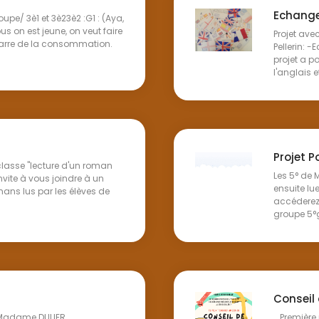
Echange
upe/ 3è1 et 3è23è2 :G1 : (Aya,
us on est jeune, on veut faire
Projet av
marre de la consommation.
Pellerin: 
projet a p
l'anglais et
Projet 
classe "lecture d'un roman
Les 5° de 
vite à vous joindre à un
ensuite lue
ns lus par les élèves de
accéderez 
groupe 5°g7
Conseil 
Première r
 Madame DULIER. ...