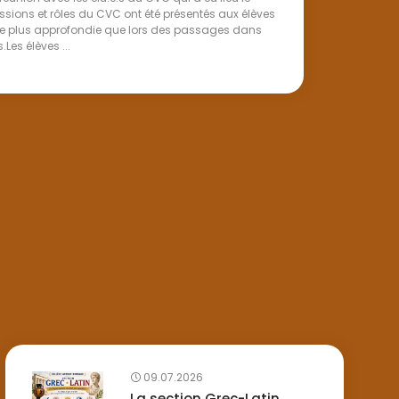
issions et rôles du CVC ont été présentés aux élèves
e plus approfondie que lors des passages dans
.Les élèves ...
09.07.2026
La section Grec-Latin