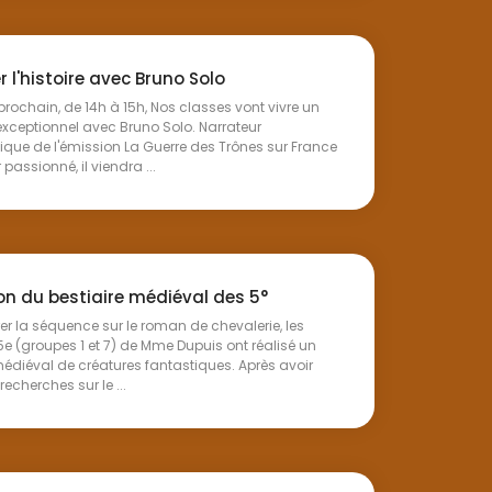
 l'histoire avec Bruno Solo
prochain, de 14h à 15h, Nos classes vont vivre un
xceptionnel avec Bruno Solo. Narrateur
ue de l'émission La Guerre des Trônes sur France
 passionné, il viendra ...
on du bestiaire médiéval des 5°
rer la séquence sur le roman de chevalerie, les
5e (groupes 1 et 7) de Mme Dupuis ont réalisé un
médiéval de créatures fantastiques. Après avoir
echerches sur le ...