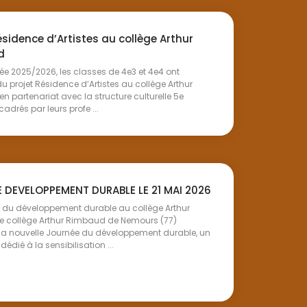
ésidence d’Artistes au collège Arthur
d
e 2025/2026, les classes de 4e3 et 4e4 ont
du projet Résidence d’Artistes au collège Arthur
n partenariat avec la structure culturelle 5e
adrés par leurs profe ...
 DEVELOPPEMENT DURABLE LE 21 MAI 2026
u développement durable au collège Arthur
 collège Arthur Rimbaud de Nemours (77)
sa nouvelle Journée du développement durable, un
dédié à la sensibilisation ...