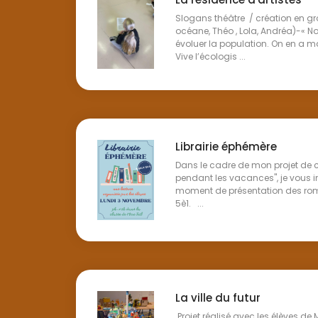
Slogans théâtre / création en gro
océane, Théo , Lola, Andréa)-« No
évoluer la population. On en a 
Vive l’écologis ...
Librairie éphémère
Dans le cadre de mon projet de 
pendant les vacances", je vous in
moment de présentation des roma
5è1. ...
La ville du futur
Projet réalisé avec les élèves de