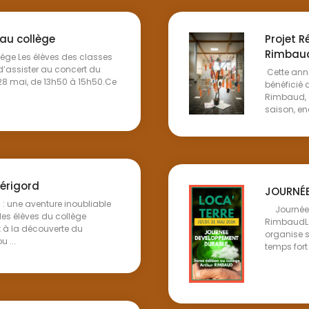
 au collège
Projet R
Rimbau
lège Les élèves des classes
d’assister au concert du
Cette anné
 28 mai, de 13h50 à 15h50.Ce
bénéficié 
Rimbaud, e
saison, enc
Périgord
JOURNÉE
 : une aventure inoubliable
Journée d
 les élèves du collège
RimbaudLe
t à la découverte du
organise 
 ...
temps fort 