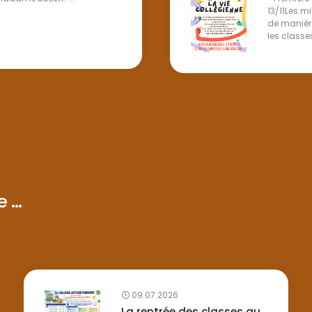
13/11Les m
de manièr
les classes
...
09.07.2026
La rentrée des classes au