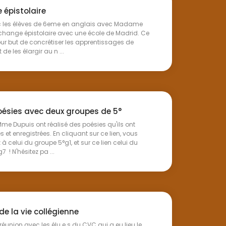
 épistolaire
ec les élèves de 6eme en anglais avec Madame
-Echange épistolaire avec une école de Madrid. Ce
our but de concrétiser les apprentissages de
 de les élargir au n ...
Poésies avec deux groupes de 5°
Mme Dupuis ont réalisé des poésies qu'ils ont
s et enregistrées. En cliquant sur ce lien, vous
à celui du groupe 5°g1, et sur ce lien celui du
 ! N'hésitez pa ...
de la vie collégienne
éunion avec les élu.e.s du CVC qui a eu lieu le