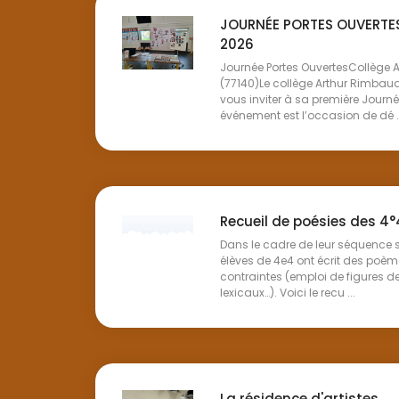
JOURNÉE PORTES OUVERTES 
2026
Journée Portes OuvertesCollège
(77140)Le collège Arthur Rimbaud
vous inviter à sa première Journé
événement est l’occasion de dé ..
Recueil de poésies des 4°
Dans le cadre de leur séquence su
élèves de 4e4 ont écrit des poème
contraintes (emploi de figures d
lexicaux…). Voici le recu ...
La résidence d'artistes