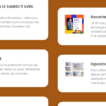
LE SAMEDI 11 AVRIL
Raconter
 Arthur Rimbaud – Nemours
 de Nemours a le plaisir de
Le 18 mai 
e Portes Ouvertes.Cet
échange e
.
emblématiq
5 et auteur
4
Expositi
r la poésie et l’amour, les
s, libres ou avec différentes
Pour clôtu
e styles, de champs
élèves de 
bestiaire 
mené des r