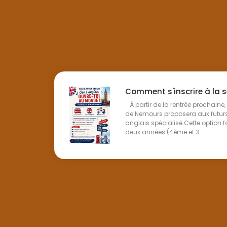
Comment s'inscrire à la s
À partir de la rentrée prochaine,
de Nemours proposera aux futur
anglais spécialisé.Cette option f
deux années (4ème et 3 ...