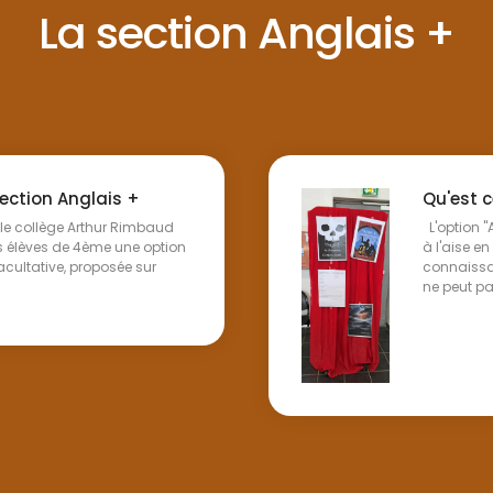
La section Anglais +
ection Anglais +
Qu'est c
 le collège Arthur Rimbaud
L'option "
s élèves de 4ème une option
à l'aise en
acultative, proposée sur
connaissan
ne peut pas