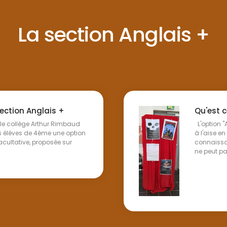
La section Anglais +
ection Anglais +
Qu'est c
 le collège Arthur Rimbaud
L'option "
s élèves de 4ème une option
à l'aise en
acultative, proposée sur
connaissan
ne peut pas