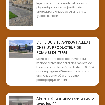
le jeu de paume le matin et après un
pique nique dans les jardins du
châteaux, ils ont pu avoir une visite
guidée sur le th ...
VISITE DU SITE APPROV'HALLES ET
CHEZ UN PRODUCTEUR DE
POMMES DE TERRE
Dans le cadre de la découverte du
monde professionnel et des métiers de
l’alimentation, les élèves de 4ème SEGPA,
accompagnés d’élèves du dispositif
ULIS, ont participé à une sortie
pédagogique enrichi ...
Ateliers à la maison de la radio
avec les 4° !