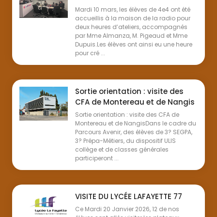
Mardi 10 mars, les élèves de 4e4 ont été
accueillis à la maison de la radio pour
deux heures d’ateliers, accompagnés
par Mme Almanza, M. Pigeaud et Mme
Dupuis.Les élèves ont ainsi eu une heure
pour cré ...
Sortie orientation : visite des
CFA de Montereau et de Nangis
Sortie orientation : visite des CFA de
Montereau et de NangisDans le cadre du
Parcours Avenir, des élèves de 3? SEGPA,
3? Prépa-Métiers, du dispositif ULIS
collège et de classes générales
participeront ...
VISITE DU LYCÉE LAFAYETTE 77
Ce Mardi 20 Janvier 2026, 12 de nos