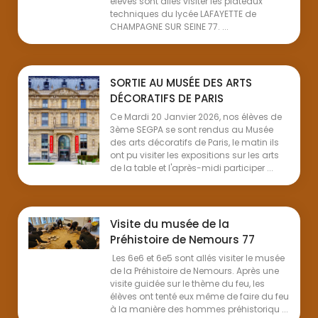
élèves sont allés visiter les plateaux
techniques du lycée LAFAYETTE de
CHAMPAGNE SUR SEINE 77. ...
SORTIE AU MUSÉE DES ARTS
DÉCORATIFS DE PARIS
Ce Mardi 20 Janvier 2026, nos élèves de
3ème SEGPA se sont rendus au Musée
des arts décoratifs de Paris, le matin ils
ont pu visiter les expositions sur les arts
de la table et l'après-midi participer ...
Visite du musée de la
Préhistoire de Nemours 77
Les 6e6 et 6e5 sont allés visiter le musée
de la Préhistoire de Nemours. Après une
visite guidée sur le thème du feu, les
élèves ont tenté eux même de faire du feu
à la manière des hommes préhistoriqu ...