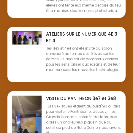
élèves ont tenté eux même de faire du feu
à la manière des hommes préhistoriqu ...
ATELIERS SUR LE NUMERIQUE 4E 3
ET 4
les 4e3 et 4e4 ont été invité au salon
consacré au temps des élèves sur les
écrans. Ils avaient de nombreux ateliers
pour les sensibiliser aux écrans et de leur
montrer aussi les nouvelles technologie
...
VISITE DU PANTHEON 3e7 et 3e8
Les 3e7 et 3e8 étaient aujourd'hui à Paris
pour visiter le Panthéon et découvrir les
Grands Hommes enterrés dedans, puis
après un chaleureux pique nique au
soleil au pied de Notre Dame, nous avons
ét ...