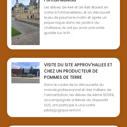
Les élèves de 4e4 et de 4e6 étaient en
sortie à Fontainebleau et on découvert
le jeu de paume le matin et après un
pique nique dans les jardins du
châteaux, ils ont pu avoir une visite
guidée sur le th ...
VISITE DU SITE APPROV'HALLES ET
CHEZ UN PRODUCTEUR DE
POMMES DE TERRE
Dans le cadre de la découverte du
monde professionnel et des métiers de
l’alimentation, les élèves de 4ème SEGPA,
accompagnés d’élèves du dispositif
ULIS, ont participé à une sortie
pédagogique enrichi ...