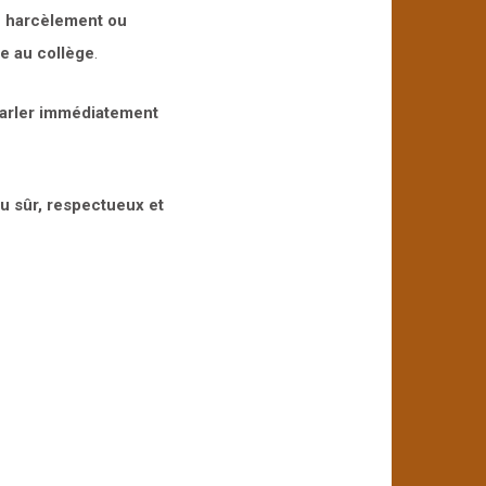
de harcèlement ou
ie au collège
.
arler immédiatement
eu sûr, respectueux et