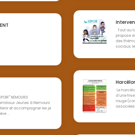
Interven
MENT
Tout au lo
propose de
des thémat
sociaux, le 
Harcèlo
Le harcèlo
d’une fris
ESPOIR" NEMOURS
rouge (co
 Familiaux Jeunes à Nemours
associées 
tenir et accompagner les je
ve ...