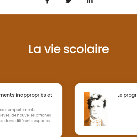
La vie scolaire
ments inappropriés et
Le pro
...
 des comportements
élèves, de nouvelles affiches
lées dans différents espaces