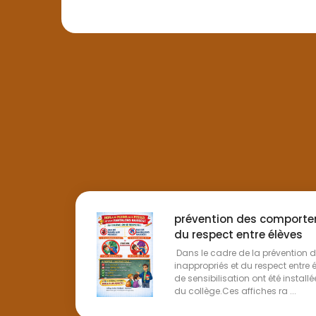
prévention des comporte
du respect entre élèves
Dans le cadre de la prévention
inappropriés et du respect entre 
de sensibilisation ont été instal
du collège.Ces affiches ra ...