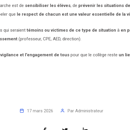
marche est de
sensibiliser les élèves
, de
prévenir les situations 
peler que
le respect de chacun est une valeur essentielle de la v
es qui seraient
témoins ou victimes de ce type de situation
à
en p
lissement
(professeur, CPE, AED, direction).
 vigilance et l’engagement de tous
pour que le collège reste
un li
17 mars 2026
Par
Administrateur