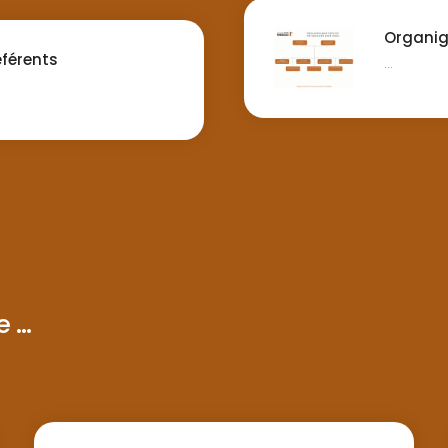
Organig
éférents
...
...