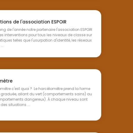
tions de l'association ESPOIR
ng de l'année notre partenaire l'association ESPOIR
s interventions pour tous les niveaux de classe sur
iques telles que l'usurpation d'identité, les réseaux
...
mètre
mètre c'est quoi ? Le harcèlomètre prend la forme
e graduée, allant du vert (comportements sains) au
mportements dangereux). À chaque niveau sont
des situations ...