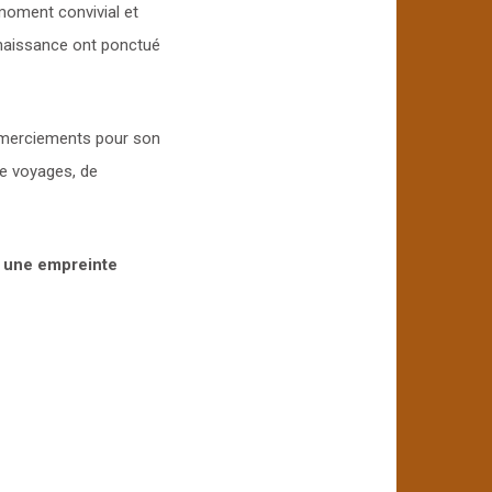
 moment convivial et
naissance ont ponctué
emerciements pour son
de voyages, de
s une empreinte