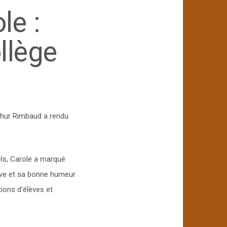
le :
llège
thur Rimbaud a rendu
ls, Carole a marqué
ive et sa bonne humeur
tions d'élèves et