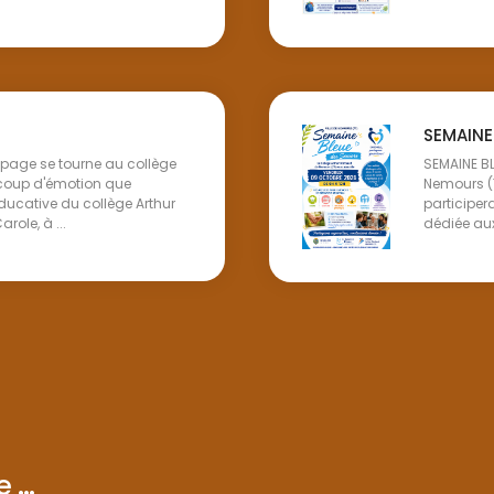
SEMAINE
e page se tourne au collège
SEMAINE B
coup d'émotion que
Nemours (
ucative du collège Arthur
participer
le, à ...
dédiée aux 
...