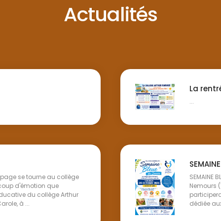
Actualités
La rentr
...
SEMAINE
e page se tourne au collège
SEMAINE B
coup d'émotion que
Nemours (
ucative du collège Arthur
participer
le, à ...
dédiée aux 