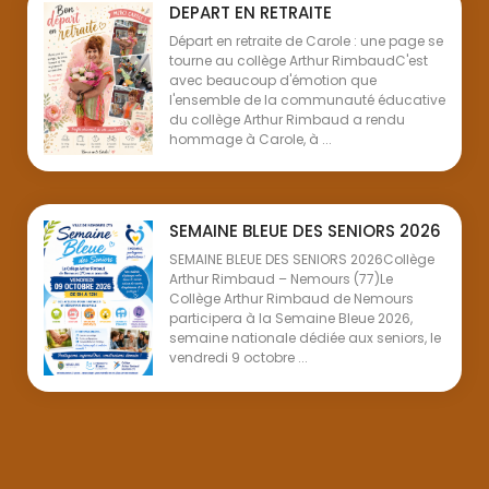
DEPART EN RETRAITE
Départ en retraite de Carole : une page se
tourne au collège Arthur RimbaudC'est
avec beaucoup d'émotion que
l'ensemble de la communauté éducative
du collège Arthur Rimbaud a rendu
hommage à Carole, à ...
SEMAINE BLEUE DES SENIORS 2026
SEMAINE BLEUE DES SENIORS 2026Collège
Arthur Rimbaud – Nemours (77)Le
Collège Arthur Rimbaud de Nemours
participera à la Semaine Bleue 2026,
semaine nationale dédiée aux seniors, le
vendredi 9 octobre ...