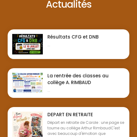
Actualités
Résultats CFG et DNB
...
La rentrée des classes au
collège A. RIMBAUD
...
DEPART EN RETRAITE
Départ en retraite de Carole : une page se
tourne au collège Arthur RimbaudC'est
avec beaucoup d'émotion que