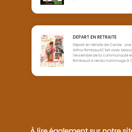
DEPART EN RETRAITE
Départ en retraite de Carole : un
Arthur RimbaudC'est avec beau
l'ensemble de la communauté éd
Rimbaud a rendu hommage à Caro
À lire également sur notre site 