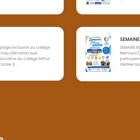
SEMAINE
e page se tourne au collège
SEMAINE B
coup d'émotion que
Nemours (
ucative du collège Arthur
participer
le, à ...
dédiée aux 
...