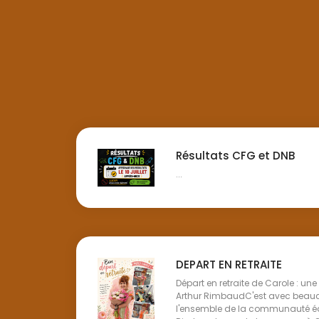
Résultats CFG et DNB
...
DEPART EN RETRAITE
Départ en retraite de Carole : un
Arthur RimbaudC'est avec beau
l'ensemble de la communauté éd