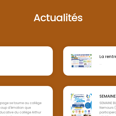
Actualités
La rentr
...
SEMAINE
e page se tourne au collège
SEMAINE B
coup d'émotion que
Nemours (
ucative du collège Arthur
participer