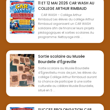
11 ET 12 MAI 2026 CAR WASH AU
COLLEGE ARTHUR RIMBAUD
CAR WASH – Collège Arthur
Rimbaud Les élèves du collège Arthur
Rimbaud organisent un CAR WASH
solidaire afin de financer leurs projets
pédagogiques et sorties scolaires.Au
programme :Nettoyage inté ...
Sortie scolaire au Musée
Bourdelle d’Égreville
Sortie scolaire au Musée Bourdelle
d’ÉgrevilleAu mois de juin, les élèves du
collège Collège Arthur Rimbaud auront
la chance de participer à une sortie
culturelle au célèbre Musée Bourdelle,
situé en S ...
SUCCES PROLONGATION CAR