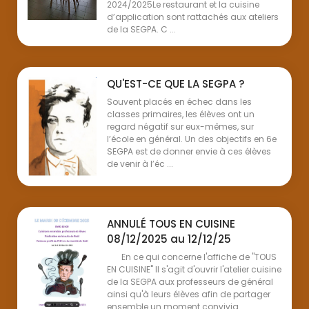
2024/2025Le restaurant et la cuisine
d’application sont rattachés aux ateliers
de la SEGPA. C ...
QU'EST-CE QUE LA SEGPA ?
Souvent placés en échec dans les
classes primaires, les élèves ont un
regard négatif sur eux-mêmes, sur
l’école en général. Un des objectifs en 6e
SEGPA est de donner envie à ces élèves
de venir à l’éc ...
ANNULÉ TOUS EN CUISINE
08/12/2025 au 12/12/25
En ce qui concerne l'affiche de "TOUS
EN CUISINE" Il s'agit d'ouvrir l'atelier cuisine
de la SEGPA aux professeurs de général
ainsi qu'à leurs élèves afin de partager
ensemble un moment convivia ...