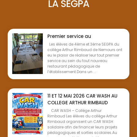
LA SEGPA
Premier service au
Les élèves de 4ème et 3ème SEGPA du
collège Arthur Rimbaud de Nemours ont
eu le plaisir de réaliser leur tout premier
service au sein du tout nouveau
restaurant pédagogique de
l’établissement.Dans un ...
11 ET 12 MAI 2026 CAR WASH AU
COLLEGE ARTHUR RIMBAUD
CAR WASH – Collège Arthur
Rimbaud Les élèves du collège Arthur
Rimbaud organisent un CAR WASH
solidaire afin de financer leurs projets
pédagogiques et sorties scolaires.Au