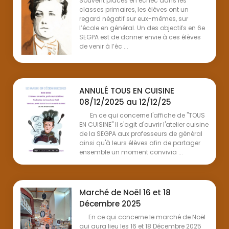
Souvent placés en échec dans les
classes primaires, les élèves ont un
regard négatif sur eux-mêmes, sur
l’école en général. Un des objectifs en 6e
SEGPA est de donner envie à ces élèves
de venir à l’éc ...
ANNULÉ TOUS EN CUISINE
08/12/2025 au 12/12/25
En ce qui concerne l'affiche de "TOUS
EN CUISINE" Il s'agit d'ouvrir l'atelier cuisine
de la SEGPA aux professeurs de général
ainsi qu'à leurs élèves afin de partager
ensemble un moment convivia ...
Marché de Noël 16 et 18
Décembre 2025
En ce qui concerne le marché de Noël
qui aura lieu les 16 et 18 Décembre 2025