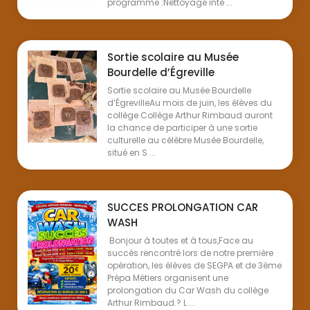
programme :Nettoyage inté ...
Sortie scolaire au Musée
Bourdelle d’Égreville
Sortie scolaire au Musée Bourdelle
d’ÉgrevilleAu mois de juin, les élèves du
collège Collège Arthur Rimbaud auront
la chance de participer à une sortie
culturelle au célèbre Musée Bourdelle,
situé en S ...
SUCCES PROLONGATION CAR
WASH
Bonjour à toutes et à tous,Face au
succès rencontré lors de notre première
opération, les élèves de SEGPA et de 3ème
Prépa Métiers organisent une
prolongation du Car Wash du collège
Arthur Rimbaud.? L ...