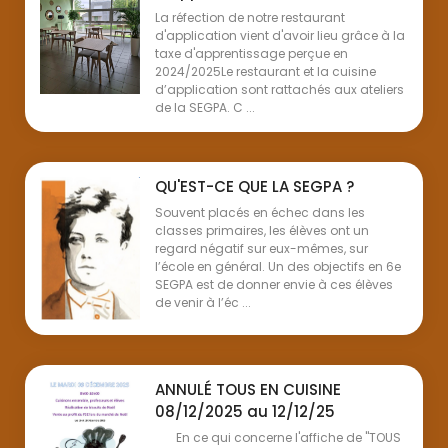
La réfection de notre restaurant
d'application vient d'avoir lieu grâce à la
taxe d'apprentissage perçue en
2024/2025Le restaurant et la cuisine
d’application sont rattachés aux ateliers
de la SEGPA. C ...
QU'EST-CE QUE LA SEGPA ?
Souvent placés en échec dans les
classes primaires, les élèves ont un
regard négatif sur eux-mêmes, sur
l’école en général. Un des objectifs en 6e
SEGPA est de donner envie à ces élèves
de venir à l’éc ...
ANNULÉ TOUS EN CUISINE
08/12/2025 au 12/12/25
En ce qui concerne l'affiche de "TOUS